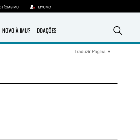
OTÍCIAS MU
MYUMC
Sea
NOVO À IMU?
DOAÇÕES
Traduzir Página
▼