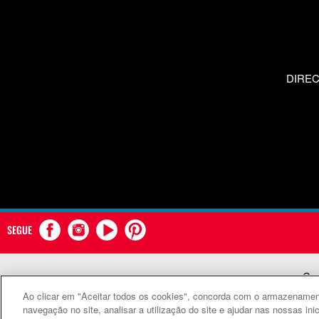
DIRE
SEGUE
Com
Ao clicar em "Aceitar todos os cookies", concorda com o armazenament
©
navegação no site, analisar a utilização do site e ajudar nas nossas ini