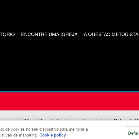
CTÓRIO
ENCONTRE UMA IGREJA
A QUESTÃO METODISTA
unicações Metodistas Unidas é uma agência da Igreja Metodista U
o de cookies no seu dispositivo para melhorar a
2026
Comunicações Metodistas Unidas. Todos os direitos reservad
Defin
ciativas de marketing.
Cookie policy