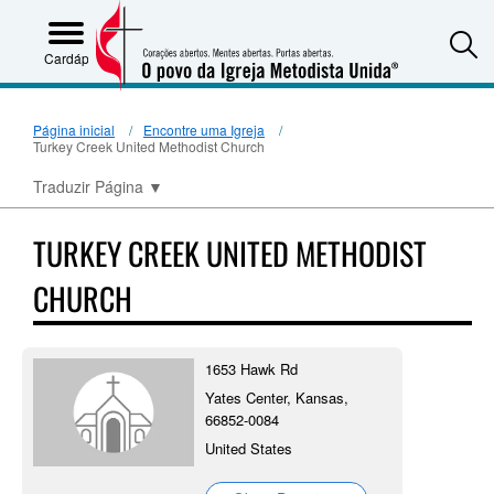
S
Cardápio
Página inicial
Encontre uma Igreja
Turkey Creek United Methodist Church
Traduzir Página
▼
TURKEY CREEK UNITED METHODIST
CHURCH
1653 Hawk Rd
Yates Center, Kansas,
66852-0084
United States