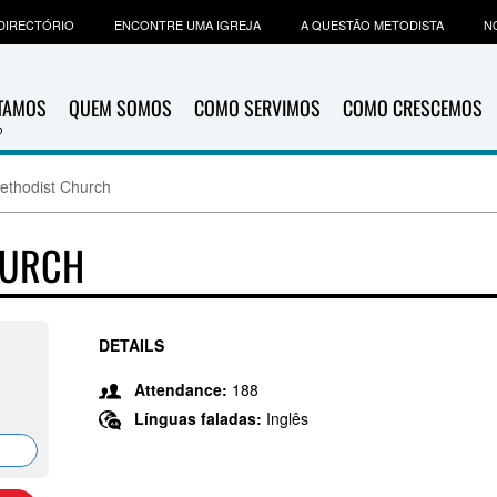
DIRECTÓRIO
ENCONTRE UMA IGREJA
A QUESTÃO METODISTA
N
ITAMOS
QUEM SOMOS
COMO SERVIMOS
COMO CRESCEMOS
ethodist Church
HURCH
DETAILS
Attendance:
188
Línguas faladas:
Inglês