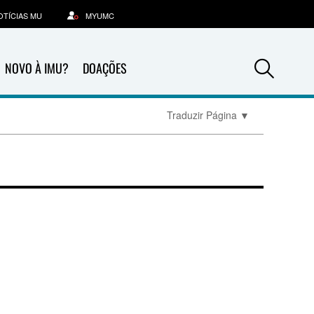
OTÍCIAS MU
MYUMC
Sea
NOVO À IMU?
DOAÇÕES
Traduzir Página
▼