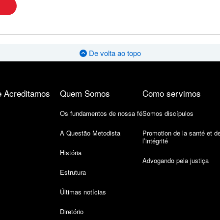
De volta ao topo
 Acreditamos
Quem Somos
Como servimos
Os fundamentos de nossa fé
Somos discípulos
A Questão Metodista
Promotion de la santé et d
l’intégrité
História
Advogando pela justiça
Estrutura
Últimas notícias
Diretório