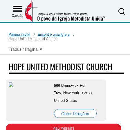
S
Cardápio
Página inicial
Encontre uma Igreja
Hope United Methodist Church
Traduzir Página
▼
HOPE UNITED METHODIST CHURCH
566 Brunswick Rd
Troy, New York, 12180
United States
Obter Direções
VIEW WEBSITE