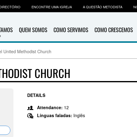
DIRECTÓRIO
ENCONTRE UMA IGREJA
A QUESTÃO METODISTA
N
ITAMOS
QUEM SOMOS
COMO SERVIMOS
COMO CRESCEMOS
l United Methodist Church
ETHODIST CHURCH
DETAILS
Attendance:
12
Línguas faladas:
Inglês