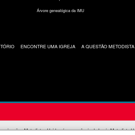
Árvore genealógica da IMU
CTÓRIO
ENCONTRE UMA IGREJA
A QUESTÃO METODISTA
unicações Metodistas Unidas é uma agência da Igreja Metodista U