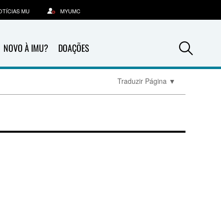
OTÍCIAS MU
MYUMC
Sea
NOVO À IMU?
DOAÇÕES
Traduzir Página
▼