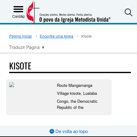
S
Cardápio
Página inicial
Encontre uma Igreja
Kisote
Traduzir Página
▼
KISOTE
Route Mangamanga
Village kisote, Lualaba
Congo, the Democratic
Republic of the
De volta ao topo