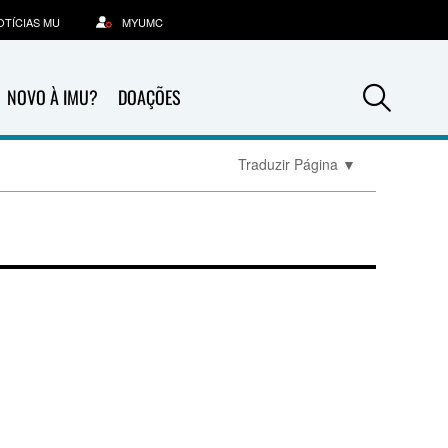
OTÍCIAS MU
MYUMC
Sea
NOVO À IMU?
DOAÇÕES
Traduzir Página
▼