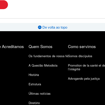
De volta ao topo
 Acreditamos
Quem Somos
Como servimos
Os fundamentos de nossa fé
Somos discípulos
A Questão Metodista
Promotion de la santé et d
l’intégrité
História
Advogando pela justiça
Estrutura
Últimas notícias
Diretório