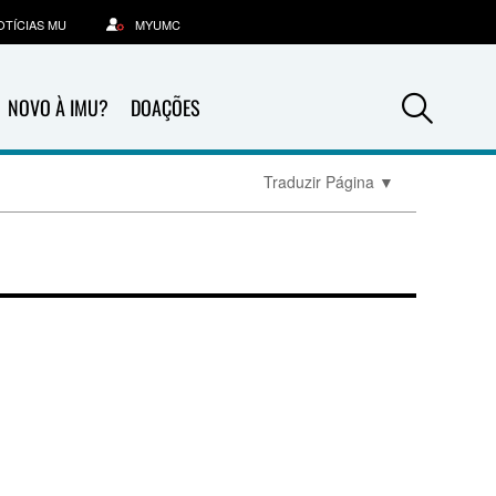
OTÍCIAS MU
MYUMC
Sea
NOVO À IMU?
DOAÇÕES
Traduzir Página
▼