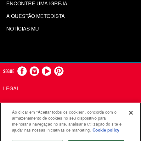
ENCONTRE UMA IGREJA
A QUESTÃO METODISTA
NOTÍCIAS MU
SEGUE
LEGAL
Ao clicar em "Aceitar todos os cookies", concorda com o
Comunicações Metodistas Unidas é uma agência da Igreja
armazenamento de cookies no seu dispositivo para
melhorar a navegação no site, analisar a utilização do site e
Metodista Unida
ajudar nas nossas iniciativas de marketing.
Cookie policy
©2026
Comunicações Metodistas Unidas. Todos os direitos