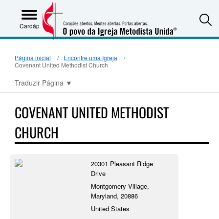
S
Cardápio
Página inicial
Encontre uma Igreja
Covenant United Methodist Church
Traduzir Página
▼
COVENANT UNITED METHODIST
CHURCH
20301 Pleasant Ridge
Drive
Montgomery Village,
Maryland, 20886
United States