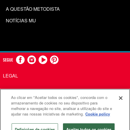
A QUESTÃO METODISTA
NOTÍCIAS MU
SEGUE
LEGAL
Ao clicar em "Aceitar todos os cookies", concorda com o
Comunicações Metodistas Unidas é uma agência da Igreja
armazenamento de cookies no seu dispositivo para
melhorar a navegação no site, analisar a utilização do site e
Metodista Unida
ajudar nas nossas iniciativas de marketing.
Cookie policy
©2026
Comunicações Metodistas Unidas. Todos os direitos
reservados
Definições de cookies
Aceitar todos os cookies