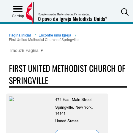
S
Cardápio
Página inicial
Encontre uma Igreja
First United Methodist Church of Springville
Traduzir Página
▼
FIRST UNITED METHODIST CHURCH OF
SPRINGVILLE
474 East Main Street
Springville, New York,
14141
United States