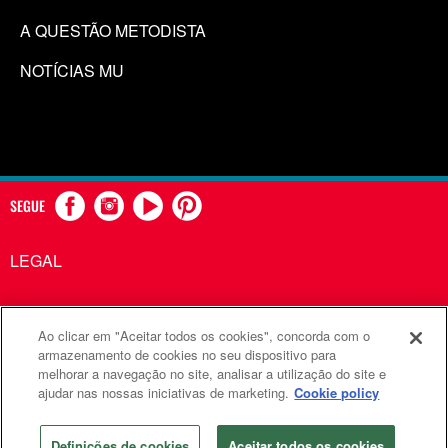
A QUESTÃO METODISTA
NOTÍCIAS MU
SEGUE
LEGAL
Ao clicar em "Aceitar todos os cookies", concorda com o
Comunicações Metodistas Unidas é uma agência da Igreja
armazenamento de cookies no seu dispositivo para
melhorar a navegação no site, analisar a utilização do site e
Metodista Unida
ajudar nas nossas iniciativas de marketing.
Cookie policy
©2026
Comunicações Metodistas Unidas. Todos os direitos
reservados
Definições de cookies
Aceitar todos os cookies