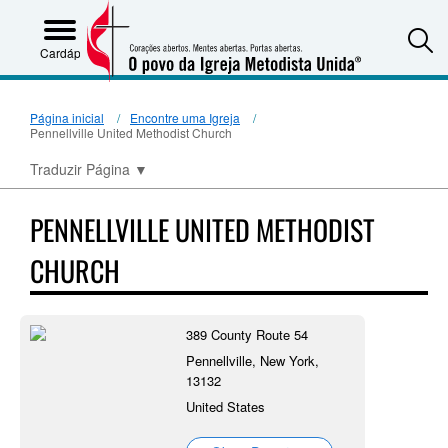
S
Cardápio
Página inicial
Encontre uma Igreja
Pennellville United Methodist Church
Traduzir Página
▼
PENNELLVILLE UNITED METHODIST
CHURCH
389 County Route 54
Pennellville, New York,
13132
United States