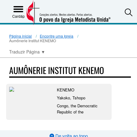
S
Cardápio
Página inicial
Encontre uma Igreja
Aumônerie Institut KENEMO
Traduzir Página
▼
AUMÔNERIE INSTITUT KENEMO
KENEMO
Yakoko, Tshopo
Congo, the Democratic
Republic of the
De volta ao topo