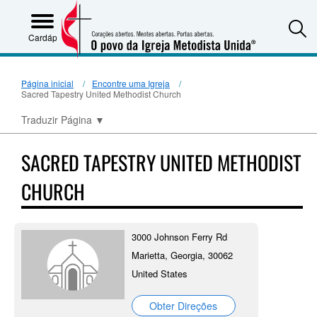
S
Cardápio
Página inicial
Encontre uma Igreja
Sacred Tapestry United Methodist Church
Traduzir Página
▼
SACRED TAPESTRY UNITED METHODIST
CHURCH
3000 Johnson Ferry Rd
Marietta, Georgia, 30062
United States
Obter Direções