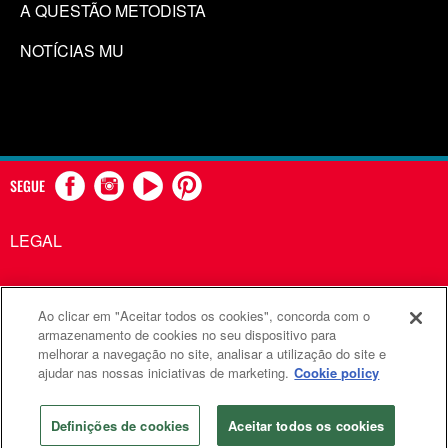
A QUESTÃO METODISTA
NOTÍCIAS MU
SEGUE
LEGAL
Ao clicar em "Aceitar todos os cookies", concorda com o
Comunicações Metodistas Unidas é uma agência da Igreja
armazenamento de cookies no seu dispositivo para
melhorar a navegação no site, analisar a utilização do site e
Metodista Unida
ajudar nas nossas iniciativas de marketing.
Cookie policy
©2026
Comunicações Metodistas Unidas. Todos os direitos
reservados
Definições de cookies
Aceitar todos os cookies