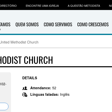
DIRECTÓRIO
ENCONTRE UMA IGREJA
A QUESTÃO METODISTA
N
ITAMOS
QUEM SOMOS
COMO SERVIMOS
COMO CRESCEMOS
United Methodist Church
HODIST CHURCH
DETAILS
2102-
Attendance:
52
Línguas faladas:
Inglês