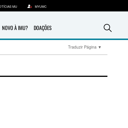
OTÍCIAS MU
MYUMC
Sea
NOVO À IMU?
DOAÇÕES
Traduzir Página
▼