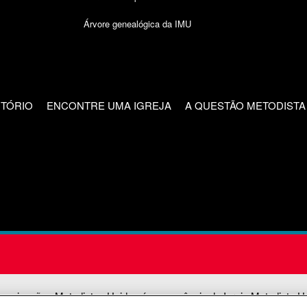
Árvore genealógica da IMU
CTÓRIO
ENCONTRE UMA IGREJA
A QUESTÃO METODISTA
unicações Metodistas Unidas é uma agência da Igreja Metodista U