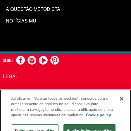
A QUESTÃO METODISTA
NOTÍCIAS MU
SEGUE
LEGAL
Ao clicar em "Aceitar todos os cookies", concorda com o
Comunicações Metodistas Unidas é uma agência da Igreja
armazenamento de cookies no seu dispositivo para
melhorar a navegação no site, analisar a utilização do site e
Metodista Unida
ajudar nas nossas iniciativas de marketing.
Cookie policy
©2026
Comunicações Metodistas Unidas. Todos os direitos
reservados
Definições de cookies
Aceitar todos os cookies