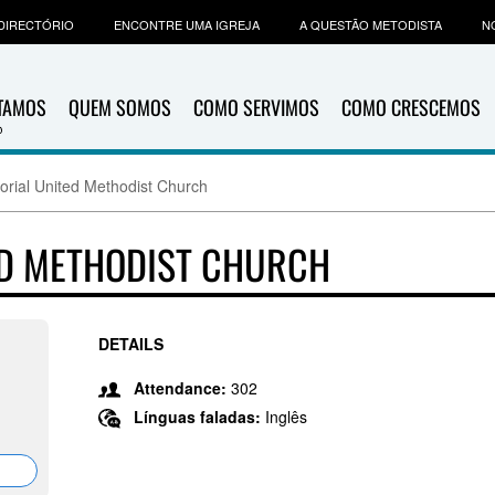
DIRECTÓRIO
ENCONTRE UMA IGREJA
A QUESTÃO METODISTA
N
ITAMOS
QUEM SOMOS
COMO SERVIMOS
COMO CRESCEMOS
rial United Methodist Church
D METHODIST CHURCH
DETAILS
Attendance:
302
Línguas faladas:
Inglês