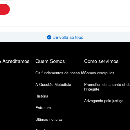
De volta ao topo
 Acreditamos
Quem Somos
Como servimos
Os fundamentos de nossa fé
Somos discípulos
A Questão Metodista
Promotion de la santé et d
l’intégrité
História
Advogando pela justiça
Estrutura
Últimas notícias