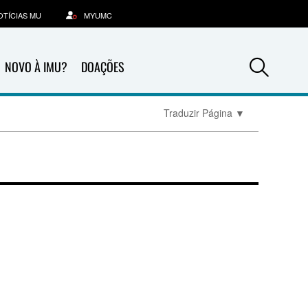
OTÍCIAS MU
MYUMC
Sea
NOVO À IMU?
DOAÇÕES
Traduzir Página
▼