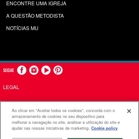
ENCONTRE UMA IGREJA
A QUESTÃO METODISTA
NOTÍCIAS MU
SEGUE
LEGAL
Ao clicar em "Aceitar todos os cookies", concorda com o
Comunicações Metodistas Unidas é uma agência da Igreja
armazenamento de cookies no seu dispositivo para
melhorar a navegação no site, analisar a utilização do site e
Metodista Unida
ajudar nas nossas iniciativas de marketing.
Cookie policy
©2026
Comunicações Metodistas Unidas. Todos os direitos