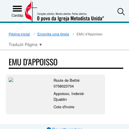
S
Cardápio
Página inicial
Encontre uma Igreja
EMU d'Appoisso
Traduzir Página
▼
EMU D'APPOISSO
Route de Bettié
0758023704
Appoisso, Indenié-
Djuablin
Cote d'Ivoire