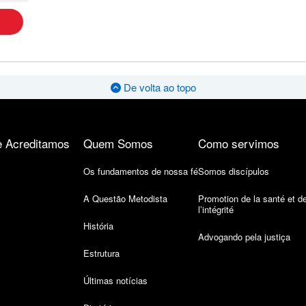
De volta ao topo
 Acreditamos
Quem Somos
Como servimos
Os fundamentos de nossa fé
Somos discípulos
A Questão Metodista
Promotion de la santé et d
l’intégrité
História
Advogando pela justiça
Estrutura
Últimas notícias