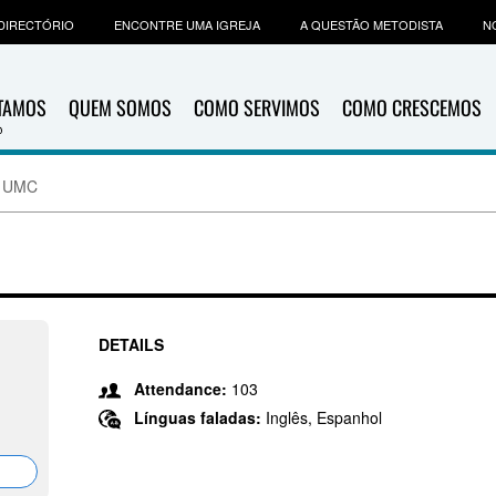
DIRECTÓRIO
ENCONTRE UMA IGREJA
A QUESTÃO METODISTA
N
ITAMOS
QUEM SOMOS
COMO SERVIMOS
COMO CRESCEMOS
n UMC
DETAILS
Attendance:
103
Línguas faladas:
Inglês, Espanhol