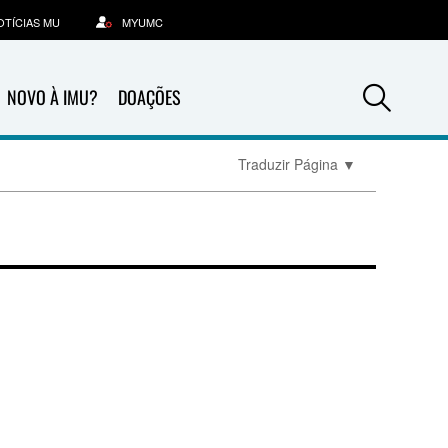
OTÍCIAS MU
MYUMC
Sea
NOVO À IMU?
DOAÇÕES
Traduzir Página
▼