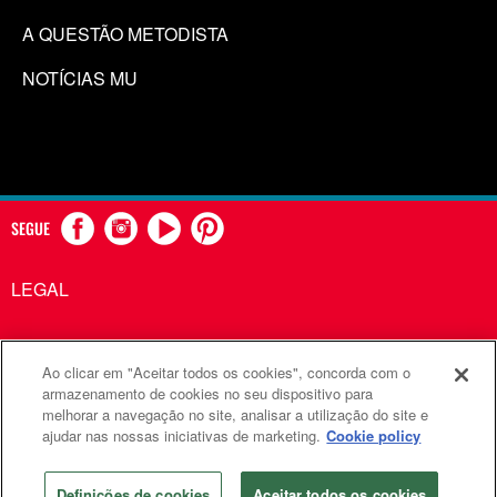
A QUESTÃO METODISTA
NOTÍCIAS MU
SEGUE
LEGAL
Ao clicar em "Aceitar todos os cookies", concorda com o
Comunicações Metodistas Unidas é uma agência da Igreja
armazenamento de cookies no seu dispositivo para
melhorar a navegação no site, analisar a utilização do site e
Metodista Unida
ajudar nas nossas iniciativas de marketing.
Cookie policy
©2026
Comunicações Metodistas Unidas. Todos os direitos
reservados
Definições de cookies
Aceitar todos os cookies