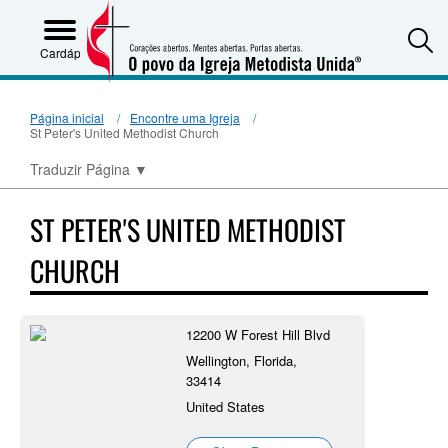
S
Cardápio
Página inicial
Encontre uma Igreja
St Peter's United Methodist Church
Traduzir Página
▼
ST PETER'S UNITED METHODIST
CHURCH
12200 W Forest Hill Blvd
Wellington, Florida,
33414
United States