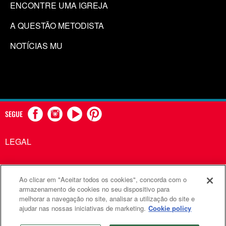
ENCONTRE UMA IGREJA
A QUESTÃO METODISTA
NOTÍCIAS MU
SEGUE
LEGAL
Ao clicar em "Aceitar todos os cookies", concorda com o
Comunicações Metodistas Unidas é uma agência da Igreja
armazenamento de cookies no seu dispositivo para
melhorar a navegação no site, analisar a utilização do site e
Metodista Unida
ajudar nas nossas iniciativas de marketing.
Cookie policy
©2026
Comunicações Metodistas Unidas. Todos os direitos