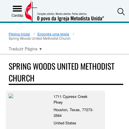
S
Cardápio
Página inicial
Encontre uma Igreja
Spring Woods United Methodist Church
Traduzir Página
▼
SPRING WOODS UNITED METHODIST
CHURCH
1711 Cypress Creek
Pkwy
Houston, Texas, 77273-
3564
United States