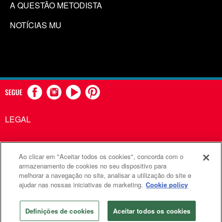
A QUESTÃO METODISTA
NOTÍCIAS MU
SEGUE
LEGAL
Ao clicar em "Aceitar todos os cookies", concorda com o
Comunicações Metodistas Unidas é uma agência da Igreja
armazenamento de cookies no seu dispositivo para
melhorar a navegação no site, analisar a utilização do site e
Metodista Unida
ajudar nas nossas iniciativas de marketing.
Cookie policy
©2026
Comunicações Metodistas Unidas. Todos os direitos
reservados
Definições de cookies
Aceitar todos os cookies