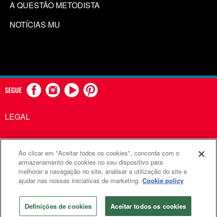
A QUESTÃO METODISTA
NOTÍCIAS MU
SEGUE
LEGAL
Ao clicar em "Aceitar todos os cookies", concorda com o
Comunicações Metodistas Unidas é uma agência da Igreja
armazenamento de cookies no seu dispositivo para
melhorar a navegação no site, analisar a utilização do site e
Metodista Unida
ajudar nas nossas iniciativas de marketing.
Cookie policy
©2026
Comunicações Metodistas Unidas. Todos os direitos
reservados
Definições de cookies
Aceitar todos os cookies