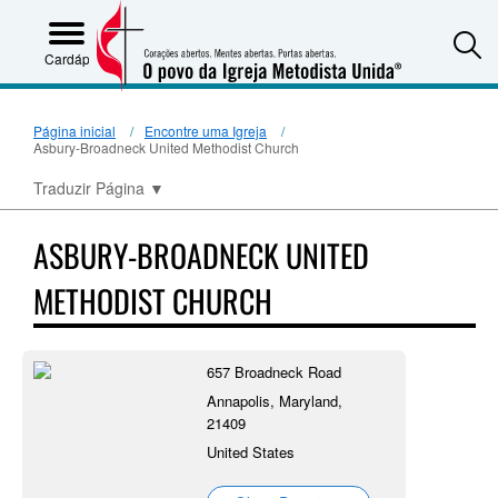
S
Cardápio
Página inicial
Encontre uma Igreja
Asbury-Broadneck United Methodist Church
Traduzir Página
▼
ASBURY-BROADNECK UNITED
METHODIST CHURCH
657 Broadneck Road
Annapolis, Maryland,
21409
United States