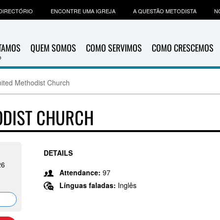
DIRECTÓRIO
ENCONTRE UMA IGREJA
A QUESTÃO METODISTA
N
ITAMOS
QUEM SOMOS
COMO SERVIMOS
COMO CRESCEMOS
ited Methodist Church
ODIST CHURCH
DETAILS
26
Attendance:
97
Línguas faladas:
Inglês