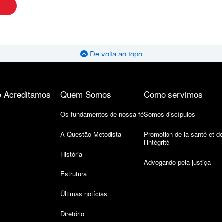
De volta ao topo
 Acreditamos
Quem Somos
Como servimos
Os fundamentos de nossa fé
Somos discípulos
A Questão Metodista
Promotion de la santé et d
l’intégrité
História
Advogando pela justiça
Estrutura
Últimas notícias
Diretório