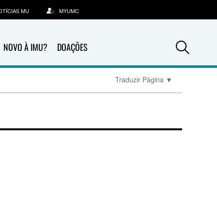
OTÍCIAS MU
MYUMC
Sea
NOVO À IMU?
DOAÇÕES
Traduzir Página
▼