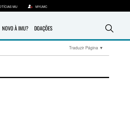
OTÍCIAS MU
MYUMC
Sea
NOVO À IMU?
DOAÇÕES
Traduzir Página
▼