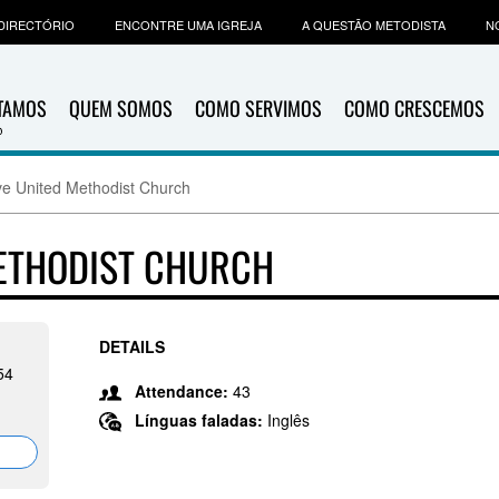
DIRECTÓRIO
ENCONTRE UMA IGREJA
A QUESTÃO METODISTA
N
ITAMOS
QUEM SOMOS
COMO SERVIMOS
COMO CRESCEMOS
ve United Methodist Church
METHODIST CHURCH
DETAILS
54
Attendance:
43
Línguas faladas:
Inglês