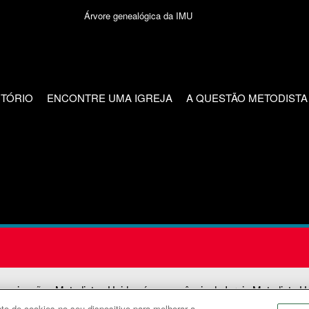
Árvore genealógica da IMU
CTÓRIO
ENCONTRE UMA IGREJA
A QUESTÃO METODISTA
unicações Metodistas Unidas é uma agência da Igreja Metodista U
o de cookies no seu dispositivo para melhorar a