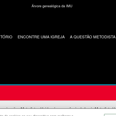
Árvore genealógica da IMU
CTÓRIO
ENCONTRE UMA IGREJA
A QUESTÃO METODISTA
unicações Metodistas Unidas é uma agência da Igreja Metodista U
o de cookies no seu dispositivo para melhorar a