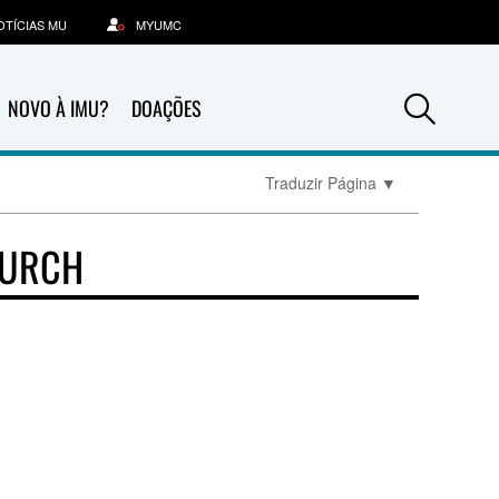
OTÍCIAS MU
MYUMC
Sea
NOVO À IMU?
DOAÇÕES
Traduzir Página
▼
HURCH