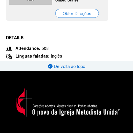
Obter Direções
DETAILS
Attendance:
508
Línguas faladas:
Inglês
De volta ao topo