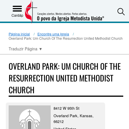
S
Cardápio
Página inicial
Encontre uma Igreja
Overland Park: Um Church Of The Resurrection United Methodist Church
Traduzir Página
▼
OVERLAND PARK: UM CHURCH OF THE
RESURRECTION UNITED METHODIST
CHURCH
8412 W 95th St
Overland Park, Kansas,
66212
United States