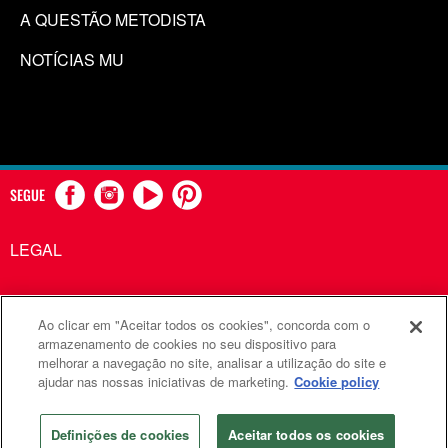
A QUESTÃO METODISTA
NOTÍCIAS MU
SEGUE
LEGAL
Ao clicar em "Aceitar todos os cookies", concorda com o
Comunicações Metodistas Unidas é uma agência da Igreja
armazenamento de cookies no seu dispositivo para
melhorar a navegação no site, analisar a utilização do site e
Metodista Unida
ajudar nas nossas iniciativas de marketing.
Cookie policy
©2026
Comunicações Metodistas Unidas. Todos os direitos
reservados
Definições de cookies
Aceitar todos os cookies