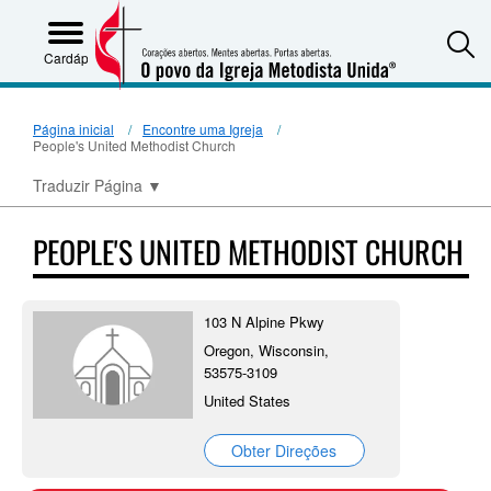
S
Cardápio
Página inicial
Encontre uma Igreja
People's United Methodist Church
Traduzir Página
▼
PEOPLE'S UNITED METHODIST CHURCH
103 N Alpine Pkwy
Oregon, Wisconsin,
53575-3109
United States
Obter Direções