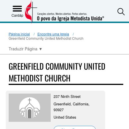
S
Cardápio
Página inicial
Encontre uma Igreja
Greenfield Community United Methodist Church
Traduzir Página
▼
GREENFIELD COMMUNITY UNITED
METHODIST CHURCH
237 Ninth Street
Greenfield, California,
93927
United States