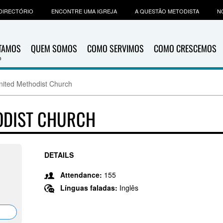
DIRECTÓRIO
ENCONTRE UMA IGREJA
A QUESTÃO METODISTA
N
ITAMOS
QUEM SOMOS
COMO SERVIMOS
COMO CRESCEMOS
nited Methodist Church
ODIST CHURCH
DETAILS
Attendance:
155
Línguas faladas:
Inglês