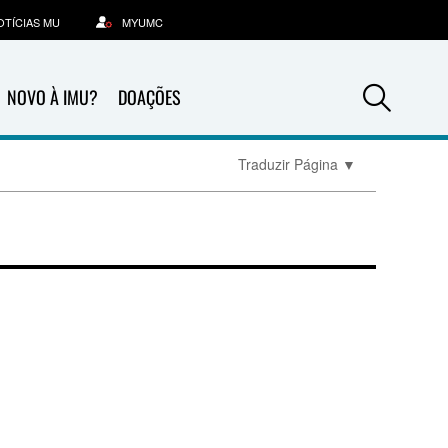
OTÍCIAS MU
MYUMC
Sea
NOVO À IMU?
DOAÇÕES
Traduzir Página
▼