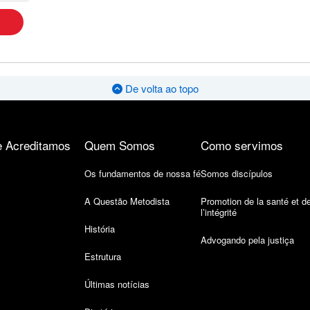
De volta ao topo
 Acreditamos
Quem Somos
Como servimos
Os fundamentos de nossa fé
Somos discípulos
A Questão Metodista
Promotion de la santé et d
l’intégrité
História
Advogando pela justiça
Estrutura
Últimas notícias