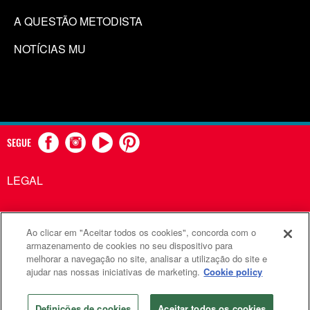
A QUESTÃO METODISTA
NOTÍCIAS MU
SEGUE
LEGAL
Ao clicar em "Aceitar todos os cookies", concorda com o
Comunicações Metodistas Unidas é uma agência da Igreja
armazenamento de cookies no seu dispositivo para
melhorar a navegação no site, analisar a utilização do site e
Metodista Unida
ajudar nas nossas iniciativas de marketing.
Cookie policy
©2026
Comunicações Metodistas Unidas. Todos os direitos
reservados
Definições de cookies
Aceitar todos os cookies