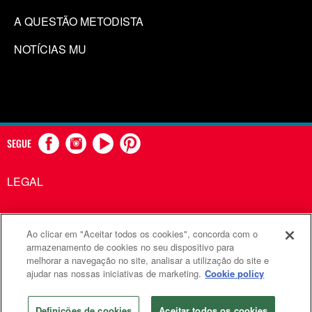
A QUESTÃO METODISTA
NOTÍCIAS MU
SEGUE
LEGAL
Ao clicar em "Aceitar todos os cookies", concorda com o
Comunicações Metodistas Unidas é uma agência da Igreja
armazenamento de cookies no seu dispositivo para
melhorar a navegação no site, analisar a utilização do site e
Metodista Unida
ajudar nas nossas iniciativas de marketing.
Cookie policy
©2026
Comunicações Metodistas Unidas. Todos os direitos
reservados
Definições de cookies
Aceitar todos os cookies