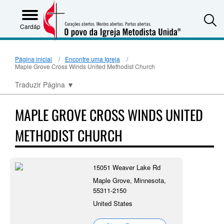
S
Cardápio
Página inicial
Encontre uma Igreja
Maple Grove Cross Winds United Methodist Church
Traduzir Página
▼
MAPLE GROVE CROSS WINDS UNITED
METHODIST CHURCH
15051 Weaver Lake Rd
Maple Grove, Minnesota,
55311-2150
United States