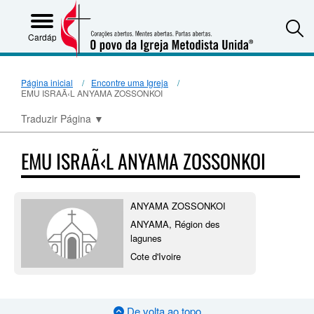
S
Cardápio
Página inicial
Encontre uma Igreja
EMU ISRAÃ‹L ANYAMA ZOSSONKOI
Traduzir Página
▼
EMU ISRAÃ‹L ANYAMA ZOSSONKOI
ANYAMA ZOSSONKOI
ANYAMA, Région des
lagunes
Cote d'Ivoire
De volta ao topo