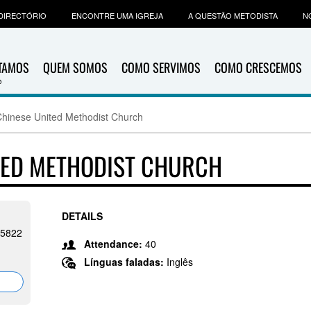
DIRECTÓRIO
ENCONTRE UMA IGREJA
A QUESTÃO METODISTA
N
ITAMOS
QUEM SOMOS
COMO SERVIMOS
COMO CRESCEMOS
hinese United Methodist Church
TED METHODIST CHURCH
DETAILS
95822
Attendance:
40
Línguas faladas:
Inglês