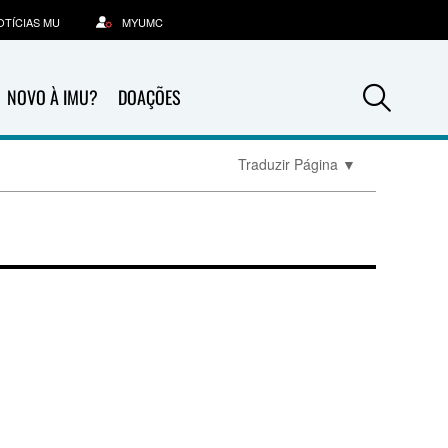
OTÍCIAS MU
MYUMC
Sea
NOVO À IMU?
DOAÇÕES
Traduzir Página
▼