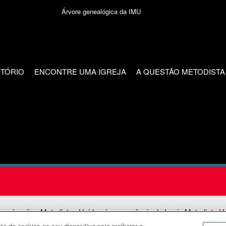
Árvore genealógica da IMU
CTÓRIO
ENCONTRE UMA IGREJA
A QUESTÃO METODISTA
unicações Metodistas Unidas é uma agência da Igreja Metodista U
o de cookies no seu dispositivo para melhorar a