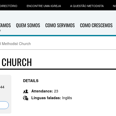
DIRECTÓRIO
ENCONTRE UMA IGREJA
A QUESTÃO METODISTA
N
ITAMOS
QUEM SOMOS
COMO SERVIMOS
COMO CRESCEMOS
d Methodist Church
T CHURCH
DETAILS
144
Attendance:
23
Línguas faladas:
Inglês