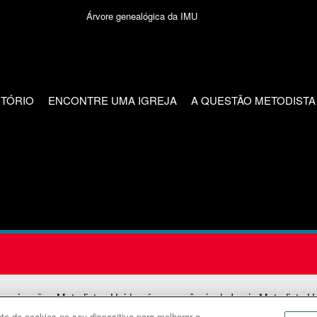
Árvore genealógica da IMU
CTÓRIO
ENCONTRE UMA IGREJA
A QUESTÃO METODISTA
unicações Metodistas Unidas é uma agência da Igreja Metodista U
o de cookies no seu dispositivo para melhorar a