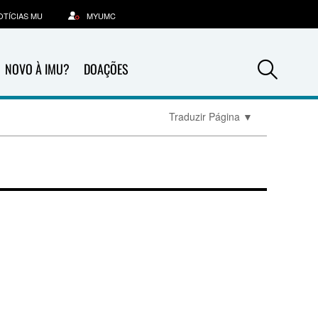
OTÍCIAS MU
MYUMC
Sea
NOVO À IMU?
DOAÇÕES
Traduzir Página
▼