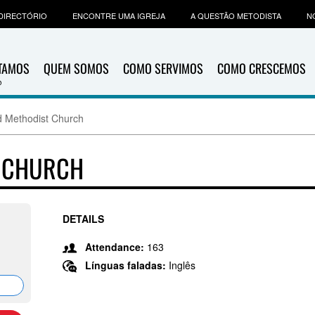
DIRECTÓRIO
ENCONTRE UMA IGREJA
A QUESTÃO METODISTA
N
ITAMOS
QUEM SOMOS
COMO SERVIMOS
COMO CRESCEMOS
d Methodist Church
T CHURCH
DETAILS
Attendance:
163
Línguas faladas:
Inglês