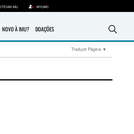
OTÍCIAS MU
MYUMC
Sea
NOVO À IMU?
DOAÇÕES
Traduzir Página
▼