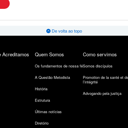
De volta ao topo
 Acreditamos
Quem Somos
Como servimos
Os fundamentos de nossa fé
Somos discípulos
A Questão Metodista
Promotion de la santé et d
l’intégrité
História
Advogando pela justiça
Estrutura
Últimas notícias
Diretório