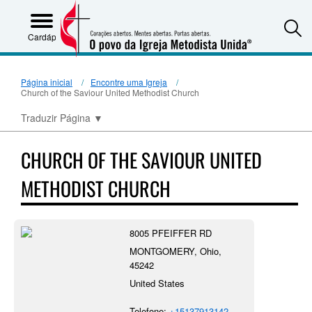
S
Cardápio
Página inicial
Encontre uma Igreja
Church of the Saviour United Methodist Church
Traduzir Página
▼
CHURCH OF THE SAVIOUR UNITED
METHODIST CHURCH
8005 PFEIFFER RD
MONTGOMERY, Ohio,
45242
United States
Telefone:
+15137913142