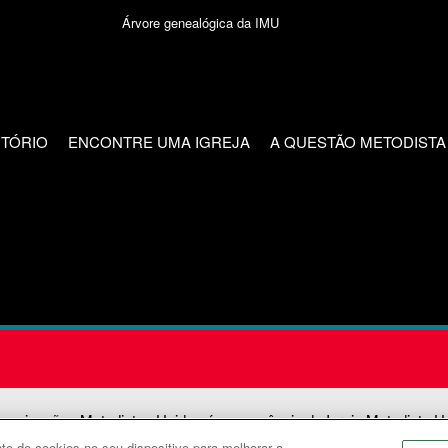
Árvore genealógica da IMU
CTÓRIO
ENCONTRE UMA IGREJA
A QUESTÃO METODISTA
unicações Metodistas Unidas é uma agência da Igreja Metodista U
o de cookies no seu dispositivo para melhorar a