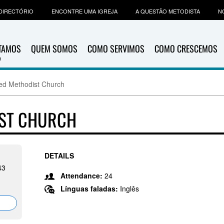
DIRECTÓRIO
ENCONTRE UMA IGREJA
A QUESTÃO METODISTA
N
ITAMOS
QUEM SOMOS
COMO SERVIMOS
COMO CRESCEMOS
ted Methodist Church
IST CHURCH
DETAILS
43
Attendance:
24
Línguas faladas:
Inglês