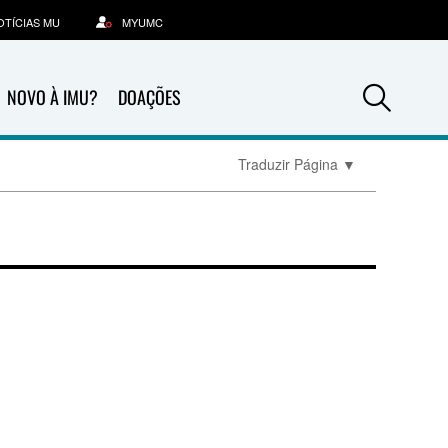
OTÍCIAS MU
MYUMC
Sea
NOVO À IMU?
DOAÇÕES
Traduzir Página
▼