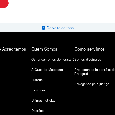
De volta ao topo
 Acreditamos
Quem Somos
Como servimos
Os fundamentos de nossa fé
Somos discípulos
A Questão Metodista
Promotion de la santé et d
l’intégrité
História
Advogando pela justiça
Estrutura
Últimas notícias
Diretório