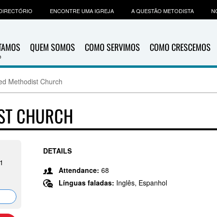
DIRECTÓRIO
ENCONTRE UMA IGREJA
A QUESTÃO METODISTA
N
ITAMOS
QUEM SOMOS
COMO SERVIMOS
COMO CRESCEMOS
ted Methodist Church
IST CHURCH
DETAILS
11
Attendance:
68
Línguas faladas:
Inglês, Espanhol