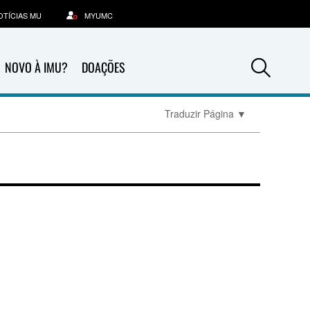
OTÍCIAS MU
MYUMC
Sea
NOVO À IMU?
DOAÇÕES
Traduzir Página
▼