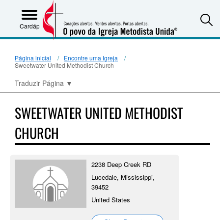
S
Cardápio
Página inicial
Encontre uma Igreja
Sweetwater United Methodist Church
Traduzir Página
▼
SWEETWATER UNITED METHODIST
CHURCH
2238 Deep Creek RD
Lucedale, Mississippi,
39452
United States