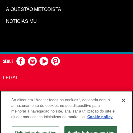
A QUESTÃO METODISTA
NOTÍCIAS MU
SEGUE
LEGAL
Ao clicar em "Aceitar todos os cookies", concorda com o
Comunicações Metodistas Unidas é uma agência da Igreja
armazenamento de cookies no seu dispositivo para
melhorar a navegação no site, analisar a utilização do site e
Metodista Unida
ajudar nas nossas iniciativas de marketing.
Cookie policy
©2026
Comunicações Metodistas Unidas. Todos os direitos
reservados
Definições de cookies
Aceitar todos os cookies