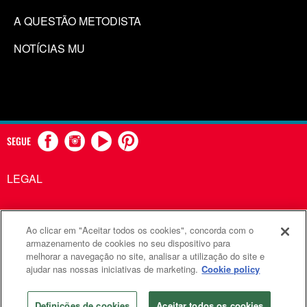
A QUESTÃO METODISTA
NOTÍCIAS MU
SEGUE
LEGAL
Ao clicar em "Aceitar todos os cookies", concorda com o
Comunicações Metodistas Unidas é uma agência da Igreja
armazenamento de cookies no seu dispositivo para
melhorar a navegação no site, analisar a utilização do site e
Metodista Unida
ajudar nas nossas iniciativas de marketing.
Cookie policy
©2026
Comunicações Metodistas Unidas. Todos os direitos
reservados
Definições de cookies
Aceitar todos os cookies