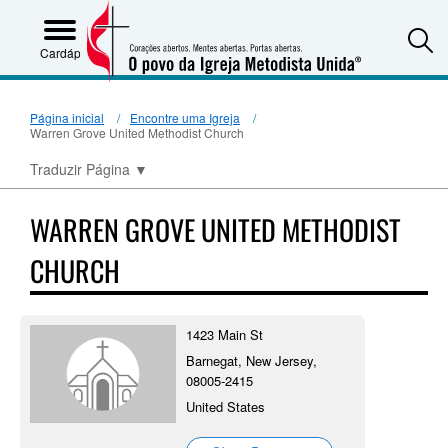
S
Cardápio
Página inicial
Encontre uma Igreja
Warren Grove United Methodist Church
Traduzir Página
▼
WARREN GROVE UNITED METHODIST
CHURCH
1423 Main St
Barnegat, New Jersey,
08005-2415
United States