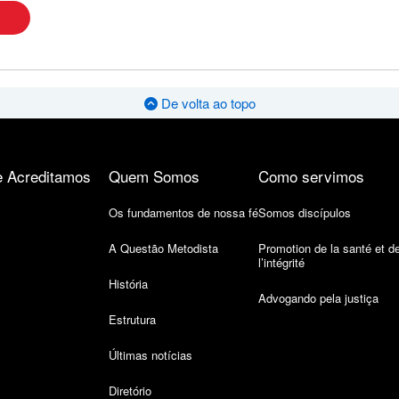
De volta ao topo
 Acreditamos
Quem Somos
Como servimos
Os fundamentos de nossa fé
Somos discípulos
A Questão Metodista
Promotion de la santé et d
l’intégrité
História
Advogando pela justiça
Estrutura
Últimas notícias
Diretório