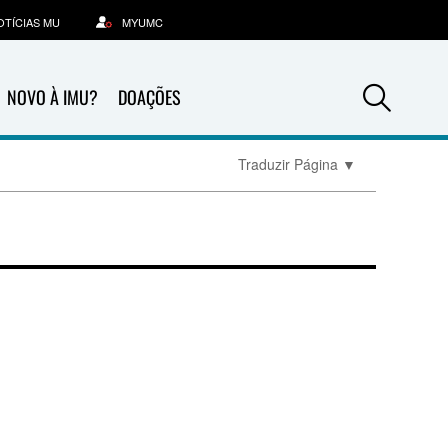
OTÍCIAS MU
MYUMC
Sea
NOVO À IMU?
DOAÇÕES
Traduzir Página
▼