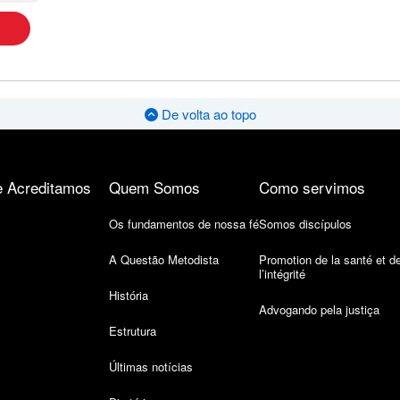
De volta ao topo
 Acreditamos
Quem Somos
Como servimos
Os fundamentos de nossa fé
Somos discípulos
A Questão Metodista
Promotion de la santé et d
l’intégrité
História
Advogando pela justiça
Estrutura
Últimas notícias