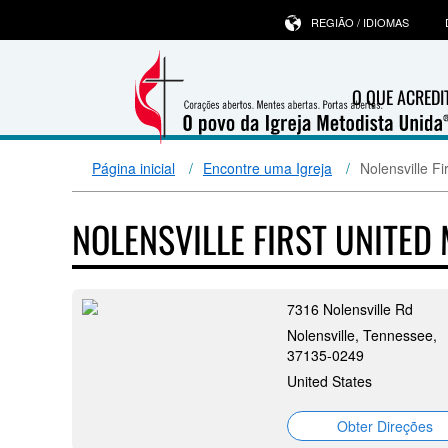
REGIÃO / IDIOMAS
O QUE ACRED
Página inicial
Encontre uma Igreja
Nolensville F
NOLENSVILLE FIRST UNITE
7316 Nolensville Rd
Nolensville, Tennessee,
37135-0249
United States
Obter Direções