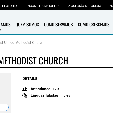
DIRECTÓRIO
ENCONTRE UMA IGREJA
A QUESTÃO METODISTA
N
ITAMOS
QUEM SOMOS
COMO SERVIMOS
COMO CRESCEMOS
irst United Methodist Church
D METHODIST CHURCH
DETAILS
Attendance:
179
Línguas faladas:
Inglês