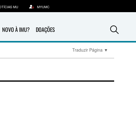
OTÍCIAS MU
MYUMC
Sea
NOVO À IMU?
DOAÇÕES
Traduzir Página
▼