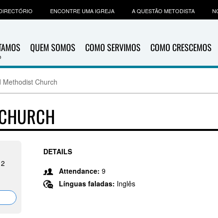
DIRECTÓRIO
ENCONTRE UMA IGREJA
A QUESTÃO METODISTA
N
ITAMOS
QUEM SOMOS
COMO SERVIMOS
COMO CRESCEMOS
d Methodist Church
 CHURCH
DETAILS
12
Attendance:
9
Línguas faladas:
Inglês