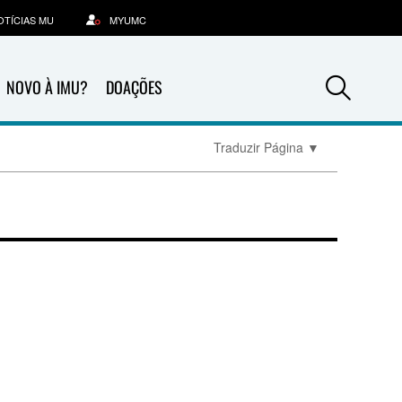
OTÍCIAS MU
MYUMC
Sea
NOVO À IMU?
DOAÇÕES
Traduzir Página
▼