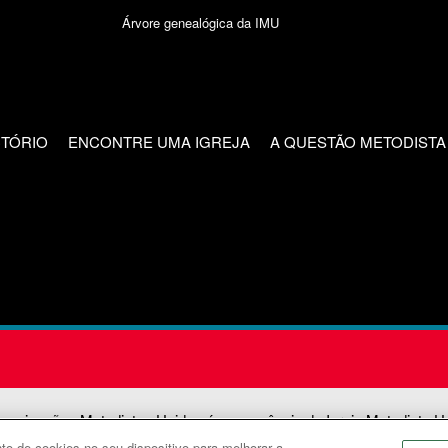
Árvore genealógica da IMU
CTÓRIO
ENCONTRE UMA IGREJA
A QUESTÃO METODISTA
unicações Metodistas Unidas é uma agência da Igreja Metodista U
o de cookies no seu dispositivo para melhorar a