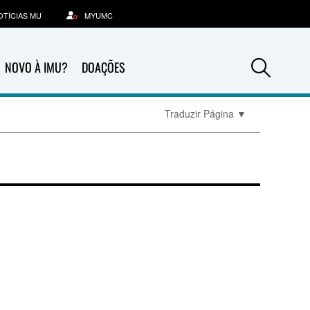
OTÍCIAS MU
MYUMC
Sea
NOVO À IMU?
DOAÇÕES
Traduzir Página
▼