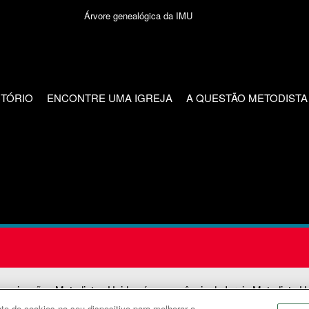
Árvore genealógica da IMU
CTÓRIO
ENCONTRE UMA IGREJA
A QUESTÃO METODISTA
unicações Metodistas Unidas é uma agência da Igreja Metodista U
o de cookies no seu dispositivo para melhorar a