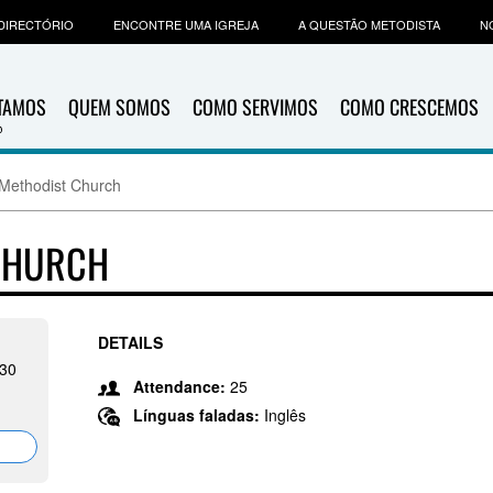
DIRECTÓRIO
ENCONTRE UMA IGREJA
A QUESTÃO METODISTA
N
ITAMOS
QUEM SOMOS
COMO SERVIMOS
COMO CRESCEMOS
 Methodist Church
 CHURCH
DETAILS
030
Attendance:
25
Línguas faladas:
Inglês