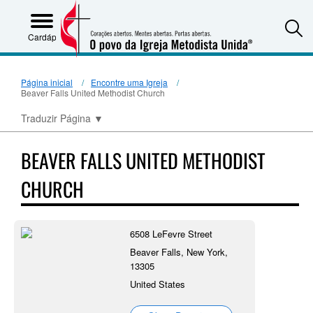
S
Cardápio
Página inicial
Encontre uma Igreja
Beaver Falls United Methodist Church
Traduzir Página
▼
BEAVER FALLS UNITED METHODIST
CHURCH
6508 LeFevre Street
Beaver Falls, New York,
13305
United States